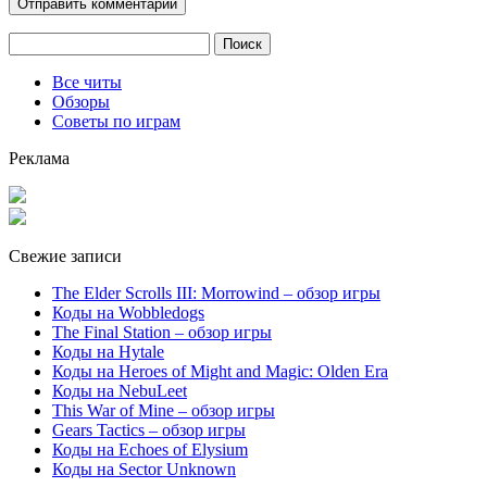
Найти:
Все читы
Обзоры
Советы по играм
Реклама
Свежие записи
The Elder Scrolls III: Morrowind – обзор игры
Коды на Wobbledogs
The Final Station – обзор игры
Коды на Hytale
Коды на Heroes of Might and Magic: Olden Era
Коды на NebuLeet
This War of Mine – обзор игры
Gears Tactics – обзор игры
Коды на Echoes of Elysium
Коды на Sector Unknown