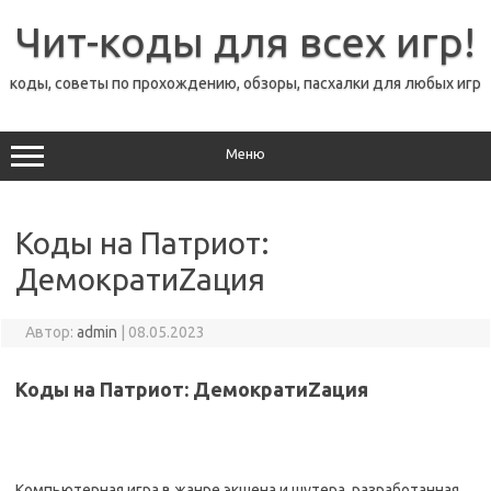
Перейти
к
Чит-коды для всех игр!
содержимому
коды, советы по прохождению, обзоры, пасхалки для любых игр
Меню
Коды на Патриот:
ДемократиZация
Автор:
admin
|
08.05.2023
Коды на Патриот: ДемократиZация
Компьютерная игра в жанре экшена и шутера, разработанная