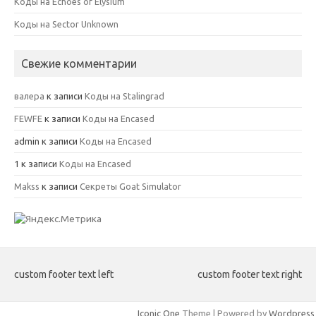
Коды на Echoes of Elysium
Коды на Sector Unknown
Свежие комментарии
валера
к записи
Коды на Stalingrad
FEWFE
к записи
Коды на Encased
admin
к записи
Коды на Encased
1
к записи
Коды на Encased
Makss
к записи
Секреты Goat Simulator
custom footer text left
custom footer text right
Iconic One
Theme | Powered by
Wordpress