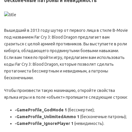
бесконечные патроны и невидимость
Вышедший в 2013 году шутер от первого лица в стиле B-Movie
под названием Far Cry 3: Blood Dragon предлагает вам
сразиться с целой армией противников. Вы выступаете в роли
киборга, обладающего продвинутыми боевыми навыками.
Если вам тяжело пройти игру, предлагаем вам использовать
коды Far Cry 3: Blood Dragon, которые позволят сделать
протагониста бессмертным и невидимым, а патроны
бесконечными.
Чтобы произвести такую махинацию, откройте свойства
ярлыка игры и в поле «объект» пропишите следующие строки:
-GameProfile_GodMode 1
(бессмертие);
-GameProfile_UnlimitedAmmo 1
(бесконечные патроны);
-GameProfile_IgnorePlayer 1
(невидимость).