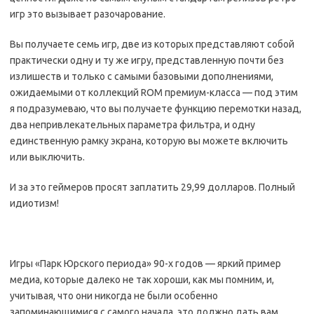
игр это вызывает разочарование.
Вы получаете семь игр, две из которых представляют собой
практически одну и ту же игру, представленную почти без
излишеств и только с самыми базовыми дополнениями,
ожидаемыми от коллекций ROM премиум-класса — под этим
я подразумеваю, что вы получаете функцию перемотки назад,
два непривлекательных параметра фильтра, и одну
единственную рамку экрана, которую вы можете включить
или выключить.
И за это геймеров просят заплатить 29,99 долларов. Полный
идиотизм!
Игры «Парк Юрского периода» 90-х годов — яркий пример
медиа, которые далеко не так хороши, как мы помним, и,
учитывая, что они никогда не были особенно
запоминающимися с самого начала, это должно дать вам