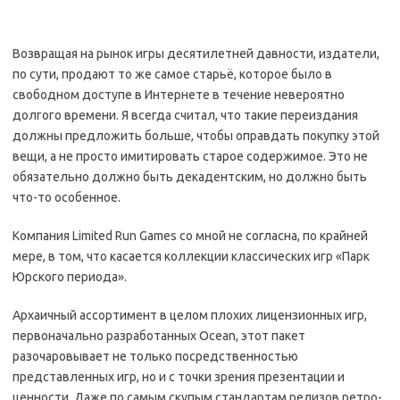
Возвращая на рынок игры десятилетней давности, издатели,
по сути, продают то же самое старьё, которое было в
свободном доступе в Интернете в течение невероятно
долгого времени. Я всегда считал, что такие переиздания
должны предложить больше, чтобы оправдать покупку этой
вещи, а не просто имитировать старое содержимое. Это не
обязательно должно быть декадентским, но должно быть
что-то особенное.
Компания Limited Run Games со мной не согласна, по крайней
мере, в том, что касается коллекции классических игр «Парк
Юрского периода».
Архаичный ассортимент в целом плохих лицензионных игр,
первоначально разработанных Ocean, этот пакет
разочаровывает не только посредственностью
представленных игр, но и с точки зрения презентации и
ценности. Даже по самым скупым стандартам релизов ретро-