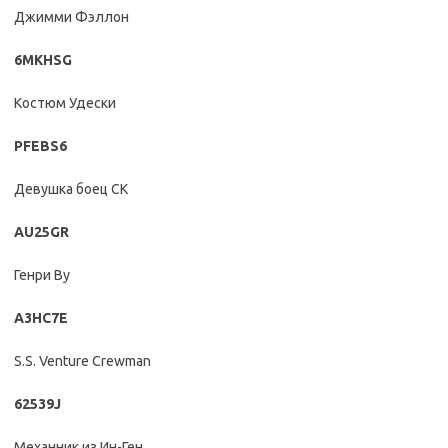
Джимми Фэллон
6MKHSG
Костюм Удески
PFEBS6
Девушка боец СК
AU25GR
Генри Ву
A3HC7E
S.S. Venture Crewman
62539J
Механник из Ин-Ген