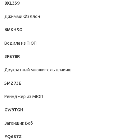
8XL359
Джимми Фэллон
6MKHSG
Водила из ПЮП
3FE78R
Двукратный множитель клавиш
5MZ73E
Рейнджер из МЮП
GW9TGH
Загонщик Боб
YQ6S7Z