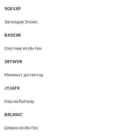
9GESXP
Загонщик Эллис
BX9Z6R
Охотник из Ин-Ген
38YWVR
Миникит детектор
JYJAFX
Нэш на Runway
BRLNWC
Шпион из Ин-Ген