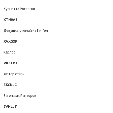
Хуанитта Ростагно
XTH9A3
Девушка-ученый из Ин-Ген
XVXGXF
Карлос
VK3TP3
Дитер старк
EKCKLC
Загонщик Рапторов
7VNLJT