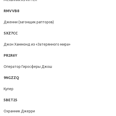
RMVVB8
Дженни (загонщик рапторов)
SXZ7CC
Джон Хаммонд из «Затерянного мира»
PR2R6Y
Оператор Гиросферы Джош
9NGZZQ
Купер
5BET25
Охранник Джерри