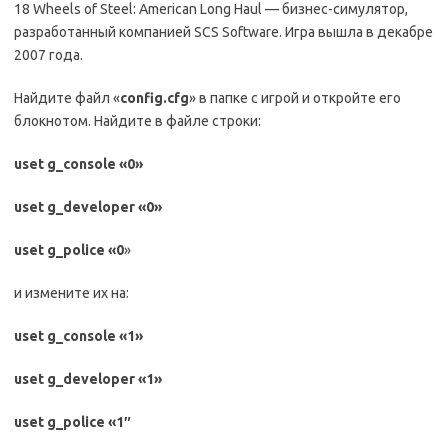
18 Wheels of Steel: American Long Haul — бизнес-симулятор,
разработанный компанией SCS Software. Игра вышла в декабре
2007 года.
Найдите файл «
config.cfg
» в папке с игрой и откройте его
блокнотом. Найдите в файле строки:
uset g_console «0»
uset g_developer «0»
uset g_police «0
»
и измените их на:
uset g_console «1»
uset g_developer «1»
uset g_police «1″