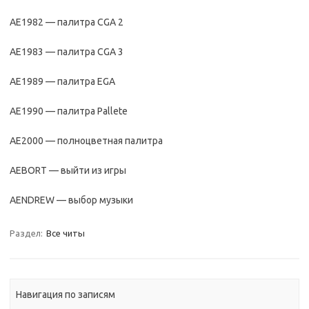
AE1982 — палитра CGA 2
AE1983 — палитра CGA 3
AE1989 — палитра EGA
AE1990 — палитра Pallete
AE2000 — полноцветная палитра
AEBORT — выйти из игры
AENDREW — выбор музыки
Раздел:
Все читы
Навигация по записям