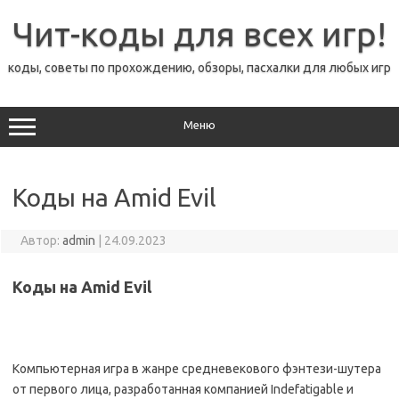
Перейти
к
Чит-коды для всех игр!
содержимому
коды, советы по прохождению, обзоры, пасхалки для любых игр
Меню
Коды на Amid Evil
Автор:
admin
|
24.09.2023
Коды на Amid Evil
Компьютерная игра в жанре средневекового фэнтези-шутера
от первого лица, разработанная компанией Indefatigable и