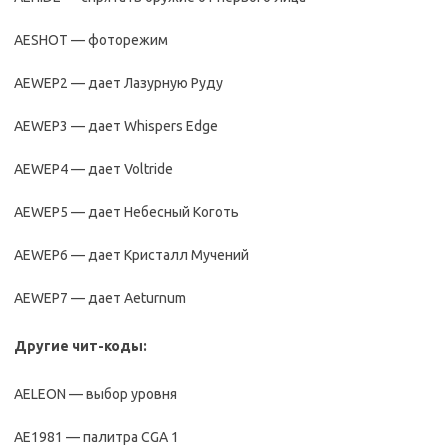
AESHOT — фоторежим
AEWEP2 — дает Лазурную Руду
AEWEP3 — дает Whispers Edge
AEWEP4 — дает Voltride
AEWEP5 — дает Небесный Коготь
AEWEP6 — дает Кристалл Мучений
AEWEP7 — дает Aeturnum
Другие чит-коды:
AELEON — выбор уровня
AE1981 — палитра CGA 1