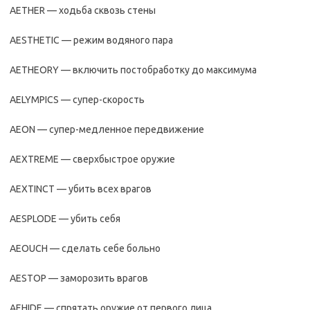
AETHER — ходьба сквозь стены
AESTHETIC — режим водяного пара
AETHEORY — включить постобработку до максимума
AELYMPICS — супер-скорость
AEON — супер-медленное передвижение
AEXTREME — сверхбыстрое оружие
AEXTINCT — убить всех врагов
AESPLODE — убить себя
AEOUCH — сделать себе больно
AESTOP — заморозить врагов
AEHIDE — спрятать оружие от первого лица