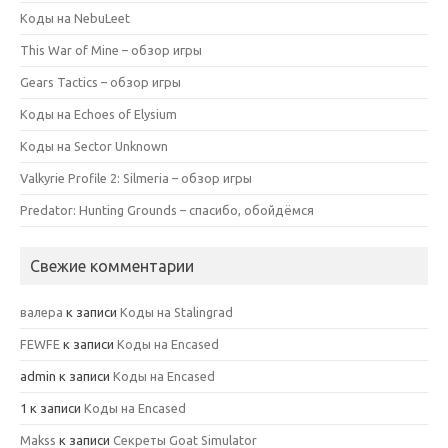
Коды на NebuLeet
This War of Mine – обзор игры
Gears Tactics – обзор игры
Коды на Echoes of Elysium
Коды на Sector Unknown
Valkyrie Profile 2: Silmeria – обзор игры
Predator: Hunting Grounds – спасибо, обойдёмся
Свежие комментарии
валера
к записи
Коды на Stalingrad
FEWFE
к записи
Коды на Encased
admin
к записи
Коды на Encased
1
к записи
Коды на Encased
Makss
к записи
Секреты Goat Simulator