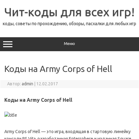
Перейти
к
Чит-коды для всех игр!
содержимому
коды, советы по прохождению, обзоры, пасхалки для любых игр
Меню
Коды на Army Corps of Hell
Автор:
admin
|
12.02.2017
Коды на Army Corps of Hell
Army Corps of Hell — это игра, входящая в стартовую линейку
консоли PS Vita, разработанная Entersphere и изданная Square