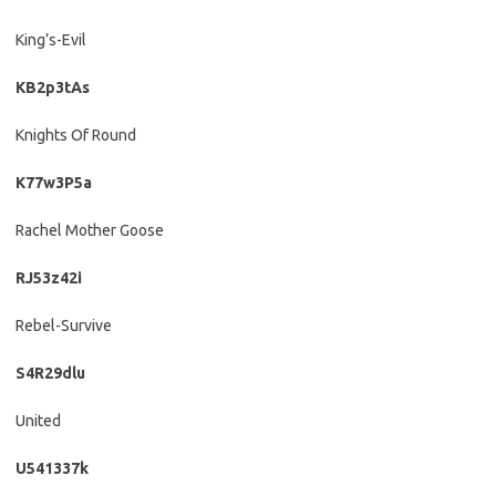
King’s-Evil
KB2p3tAs
Knights Of Round
K77w3P5a
Rachel Mother Goose
RJ53z42i
Rebel-Survive
S4R29dlu
United
U541337k