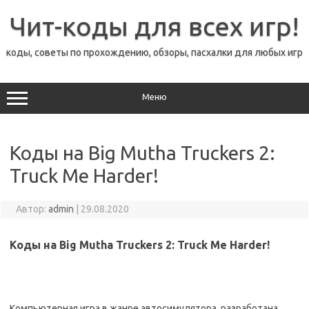
Перейти
к
Чит-коды для всех игр!
содержимому
коды, советы по прохождению, обзоры, пасхалки для любых игр
Меню
Коды на Big Mutha Truckers 2:
Truck Me Harder!
Автор:
admin
|
29.08.2020
Коды на Big Mutha Truckers 2: Truck Me Harder!
Компьютерная игра в жанре автосимулятора, разработана