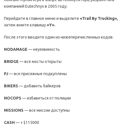
компанией Eutechnyx в 2005 году.
Перейдите в главное меню и выделите
«
Trail
By
Trucking
»,
затем жмите клавишу
«
Y
».
После этого вводите один из нижеперечисленных кодов:
NODAMAGE
— неуязвимость
BRIDGE
— все мосты открыты
PJ
— все присяжные подкуплены
BIKERS
— добавить байкеров
NOCOPS
— избавиться от полиции
MISSIONS
— все миссии доступны
CASH
— + $115000