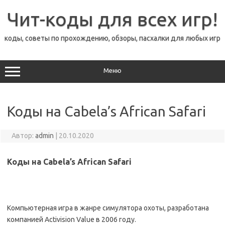
Перейти
к
Чит-коды для всех игр!
содержимому
коды, советы по прохождению, обзоры, пасхалки для любых игр
Меню
Коды на Cabela’s African Safari
Автор:
admin
|
20.10.2020
Коды на Cabela’s African Safari
Компьютерная игра в жанре симулятора охоты, разработана
компанией Activision Value в 2006 году.