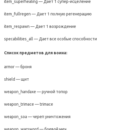
item_superhealing — Дает 1 супер-исцеление
item_fullregen — Дает 1 полную регенерацию
item_respawn — Дает 1 возрождение
specabilities_all — Дает все особые способности
Список предметов для воина:
armor — броня
shield — щит
weapon_handaxe — ручной топор
weapon_trimace — trimace
weapon_soa — череп уничтожения
weapon_warsword — боевой меч