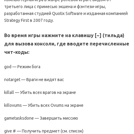
третьего лица с примесью экшена и фэнтези-игры,
разработанная студией Quotix Software и изданная компанией
Strategy First в 2007 году.
Во время игры нажмите на клавишу [~] (тильда)
для вызова консоли, где вводите перечисленные
чит-коды:
god — Режим бога
notarget — Враги не видят вас
killall — Убить всех врагов на экране
killovums — Убить всех Ovums на экране
gametasksdone — Завершить миссию
give # — Получить предмет (см. список)