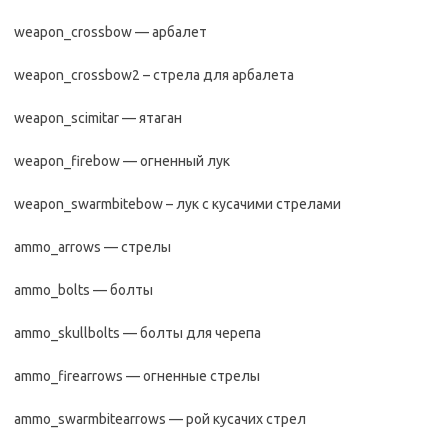
weapon_crossbow — арбалет
weapon_crossbow2 – стрела для арбалета
weapon_scimitar — ятаган
weapon_firebow — огненный лук
weapon_swarmbitebow – лук с кусачими стрелами
ammo_arrows — стрелы
ammo_bolts — болты
ammo_skullbolts — болты для черепа
ammo_firearrows — огненные стрелы
ammo_swarmbitearrows — рой кусачих стрел