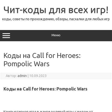
Перейти
к
Чит-коды для всех игр!
содержимому
коды, советы по прохождению, обзоры, пасхалки для любых игр
Меню
Коды на Call for Heroes:
Pompolic Wars
Автор:
admin
|
10.09.2023
Коды на Call for Heroes: Pompolic Wars
Компьютерная игра в жанре ролевой игры с видом от