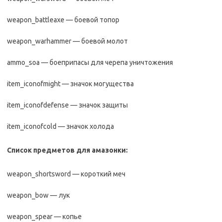
weapon_battleaxe — боевой топор
weapon_warhammer — боевой молот
ammo_soa — боеприпасы для черепа уничтожения
item_iconofmight — значок могущества
item_iconofdefense — значок защиты
item_iconofcold — значок холода
Список предметов для амазонки:
weapon_shortsword — короткий меч
weapon_bow — лук
weapon_spear — копье