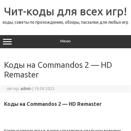
Перейти
к
Чит-коды для всех игр!
содержимому
коды, советы по прохождению, обзоры, пасхалки для любых игр
Меню
Коды на Commandos 2 — HD
Remaster
Автор:
admin
|
19.09.2023
Коды на Commandos 2 — HD Remaster
Компьютерная игра в жанре стратегии в реальном времени,