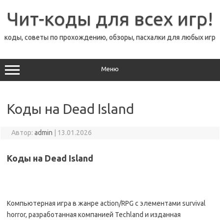
Перейти
к
Чит-коды для всех игр!
содержимому
коды, советы по прохождению, обзоры, пасхалки для любых игр
Меню
Коды на Dead Island
Автор:
admin
|
13.01.2026
Коды на Dead Island
Компьютерная игра в жанре action/RPG c элементами survival
horror, разработанная компанией Techland и изданная