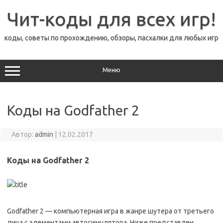
Перейти
к
Чит-коды для всех игр!
содержимому
коды, советы по прохождению, обзоры, пасхалки для любых игр
Меню
Коды на Godfather 2
Автор:
admin
|
12.02.2017
Коды на Godfather 2
Godfather 2 — компьютерная игра в жанре шутера от третьего
лица с элементами автосимулятора. Ниже представлен