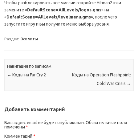
Чтобы разблокировать все миссии откройте Hitman2.ini и
замените «
DefaultScene=AllLevels/logos.gms
» на
«
DefaultScene=AllLevels/levelmenu.gms
», после чего
запустите игру и вы получите меню выбора уровня.
Раздел:
Все читы
Навигация по записям
←
Коды на Far Cry 2
Коды на Operation Flashpoint:
Cold War Crisis
→
Добавить комментарий
Ваш адрес email не будет опубликован.
Обязательные поля
помечены
*
Комментарий
*