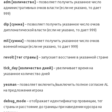
adm
[количество]
– позволяет получить указанное число
административных очков власти (если не указано, то дает
999)
dip
[сумма]
– позволяет получить указанное число очков
дипломатической власти (если не указано, то дает 999)
mil
[сумма]
– позволяет получить указанное число очков
военной мощи (если не указано, то дает 999)
revolt
[тег страны]
– запускает восстание в указанной стране
tick
_
day
[количество дней]
– увеличивает время на
указанное количество дней
yesman
– позволяет включить/выключить полное согласие AL
на предложения игрока
debug
_
mode
– отображает идентификатор провинции, тег
страны и расстояние до границы при наведении курсора на