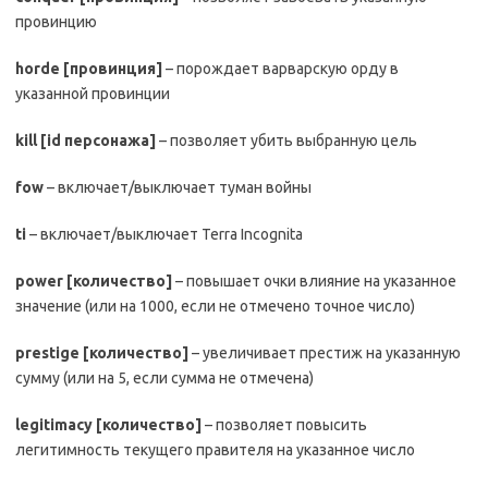
провинцию
horde
[провинция]
– порождает варварскую орду в
указанной провинции
kill
[
id
персонажа]
– позволяет убить выбранную цель
fow
– включает/выключает туман войны
ti
– включает/выключает Terra Incognita
power
[количество]
– повышает очки влияние на указанное
значение (или на 1000, если не отмечено точное число)
prestige
[количество]
– увеличивает престиж на указанную
сумму (или на 5, если сумма не отмечена)
legitimacy
[количество]
– позволяет повысить
легитимность текущего правителя на указанное число