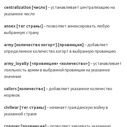
centralization
[число]
– устанавливает централизацию на
указанное число
annex
[тег страны]
– позволяет аннексировать любую
выбранную страну
army
[количество когорт] [провинция]
– добавляет
определенное количество когорт в выбранную провинцию
army
_
loyalty
[<провинция> <количество>]
– устанавливает
лояльность армии в выбранной провинции на указанное
значение
sailors
[количество]
– добавляет указанное количество
моряков
civilwar
[тег страны]
– начинает гражданскую войну в
указанной стране
conquer
[провинция]
– позволяет завоевать указанную