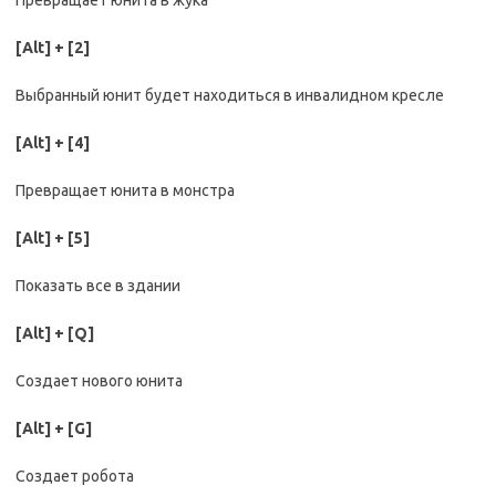
Превращает юнита в жука
[Alt] + [2]
Выбранный юнит будет находиться в инвалидном кресле
[Alt] + [4]
Превращает юнита в монстра
[Alt] + [5]
Показать все в здании
[Alt] + [Q]
Создает нового юнита
[Alt] + [G]
Создает робота