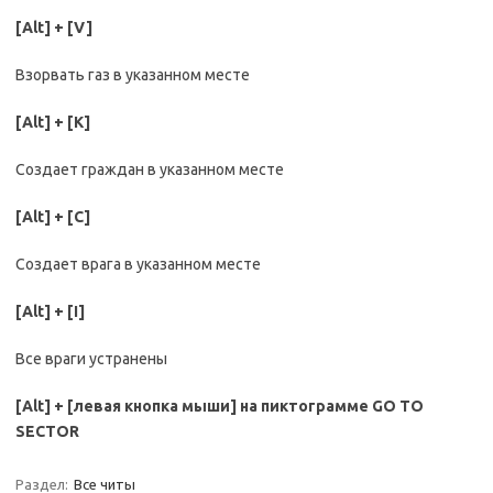
[Alt] + [V]
Взорвать газ в указанном месте
[Alt] + [K]
Создает граждан в указанном месте
[Alt] + [C]
Создает врага в указанном месте
[Alt] + [I]
Все враги устранены
[Alt] + [левая кнопка мыши] на пиктограмме GO TO
SECTOR
Раздел:
Все читы