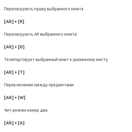
Перезагрузить пушку выбранного юнита
[Alt] + [R]
Перезагрузить AP выбранного юнита
[Alt] + [D]
Телепортирует выбранный юнит к указанному месту
[Alt] + [T]
Переключение между предметами
[Alt] + [W]
Чит-режим номер два
[Alt] + [A]