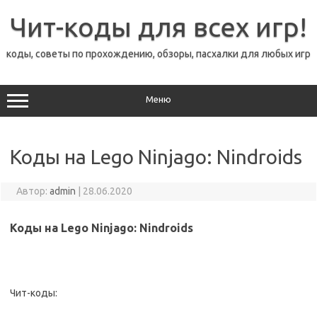
Перейти
к
Чит-коды для всех игр!
содержимому
коды, советы по прохождению, обзоры, пасхалки для любых игр
Меню
Коды на Lego Ninjago: Nindroids
Автор:
admin
|
28.06.2020
Коды на Lego Ninjago: Nindroids
Чит-коды: