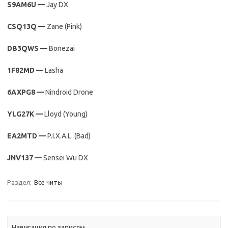
S9AM6U —
Jay DX
CSQ13Q —
Zane (Pink)
DB3QWS —
Bonezai
1F82MD —
Lasha
6AXPG8 —
Nindroid Drone
YLG27K —
Lloyd (Young)
EA2MTD —
P.I.X.A.L. (Bad)
JNV137 —
Sensei Wu DX
Раздел:
Все читы
Навигация по записям