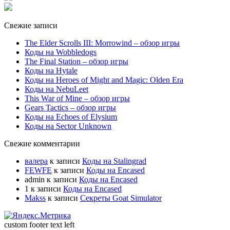
Свежие записи
The Elder Scrolls III: Morrowind – обзор игры
Коды на Wobbledogs
The Final Station – обзор игры
Коды на Hytale
Коды на Heroes of Might and Magic: Olden Era
Коды на NebuLeet
This War of Mine – обзор игры
Gears Tactics – обзор игры
Коды на Echoes of Elysium
Коды на Sector Unknown
Свежие комментарии
валера
к записи
Коды на Stalingrad
FEWFE
к записи
Коды на Encased
admin
к записи
Коды на Encased
1
к записи
Коды на Encased
Makss
к записи
Секреты Goat Simulator
custom footer text left