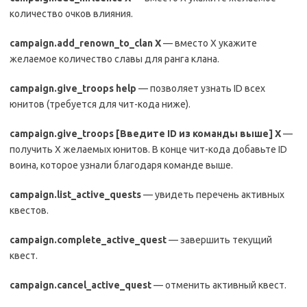
количество очков влияния.
campaign
.
add
_
renown
_
to
_
clan
X
— вместо X укажите
желаемое количество славы для ранга клана.
campaign
.
give
_
troops
help
— позволяет узнать ID всех
юнитов (требуется для чит-кода ниже).
campaign
.
give
_
troops
[Введите
ID
из команды выше]
X
—
получить X желаемых юнитов. В конце чит-кода добавьте ID
воина, которое узнали благодаря команде выше.
campaign
.
list
_
active
_
quests
— увидеть перечень активных
квестов.
campaign.complete_active_quest
— завершить текущий
квест.
campaign.cancel_active_quest
— отменить активный квест.