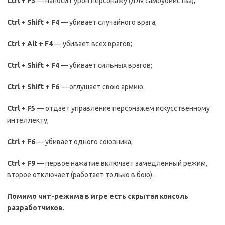
Ctrl
+
F
3
— наносит урон персонажу (для самоубийства);
Ctrl
+
Shift
+
F
4
— убивает случайного врага;
Ctrl
+
Alt
+
F
4
— убивает всех врагов;
Ctrl
+
Shift
+
F
4
— убивает сильных врагов;
Ctrl
+
Shift
+
F
6
— оглушает свою армию.
Ctrl
+
F
5
— отдает управление персонажем искусственному
интеллекту;
Ctrl
+
F
6
— убивает одного союзника;
Ctrl
+
F
9
— первое нажатие включает замедленный режим,
второе отключает (работает только в бою).
Помимо чит-режима в игре есть скрытая консоль
разработчиков.