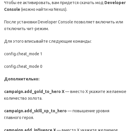
Чтобы ее активировать, вам придется скачать мод
Developer
Console
(можно найти на Nexus).
После установки Developer Console позволяет включить или
отключить чит-режим.
Для этого вписывайте следующие команды:
config.cheat_mode 1
config.cheat_mode 0
Дополнительно:
campaign
.
add
_
gold
_
to
_
hero
X
— вместо X укажите желаемое
количество золота.
campaign
.
add
_
skill
_
xp
_
to
_
hero
— повышение уровня
главного героя.
campaign
.
add
_
influence
X
— вместо X укажите желаемое