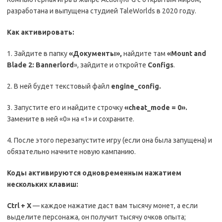
разработана и выпущена студией TaleWorlds в 2020 году.
Как активировать:
1. Зайдите в папку
«Документы»,
найдите там
«
Mount
and
Blade
2:
Bannerlord
», зайдите и откройте
Configs
.
2. В ней будет текстовый файл
engine
_
config
.
3. Запустите его и найдите строчку
«
cheat
_
mode
= 0».
Замените в ней «0» на «1» и сохраните.
4. После этого перезапустите игру (если она была запущена) и
обязательно начните новую кампанию.
Коды активируются одновременным нажатием
нескольких клавиш:
Ctrl
+
X
— каждое нажатие даст вам тысячу монет, а если
выделите персонажа, он получит тысячу очков опыта;