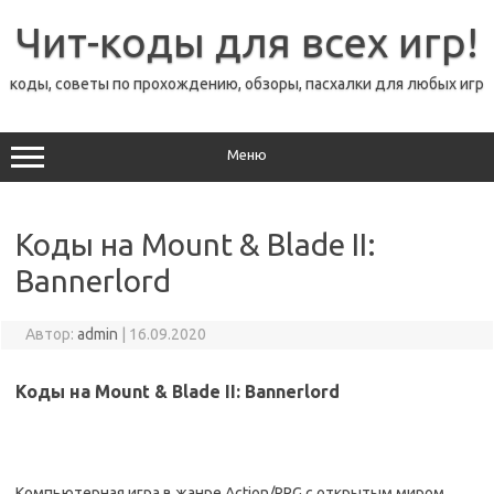
Перейти
к
Чит-коды для всех игр!
содержимому
коды, советы по прохождению, обзоры, пасхалки для любых игр
Меню
Коды на Mount & Blade II:
Bannerlord
Автор:
admin
|
16.09.2020
Коды на Mount & Blade II: Bannerlord
Компьютерная игра в жанре Action/RPG с открытым миром,