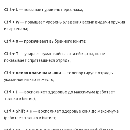
Ctrl
+
L
— повышает уровень персонажа;
Ctrl
+
W
— повышает уровень владения всеми видами оружия
из арсенала;
Ctrl
+
X
— прокачивает выбранного юнита;
Ctrl
+
T
— убирает туман войны со всей карты, но не
показывает спрятавшиеся отряды;
Ctrl
+ левая клавиша мыши
— телепортирует отряд в
указанное на карте место;
Ctrl
+
H
— восполняет здоровье до максимума (работает
только в битве);
Ctrl
+
Shift
+
H
— восполняет здоровье коня до максимума
(работает только в битве);