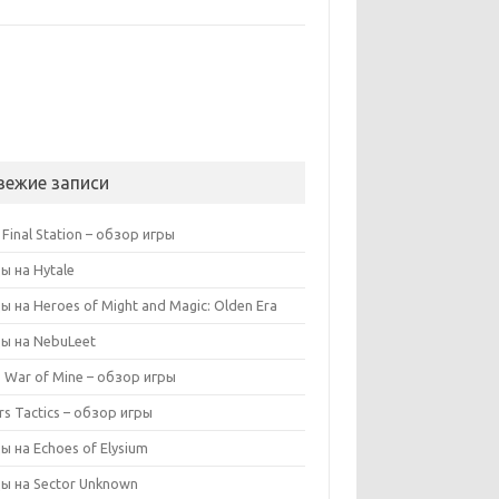
вежие записи
 Final Station – обзор игры
ы на Hytale
ы на Heroes of Might and Magic: Olden Era
ы на NebuLeet
s War of Mine – обзор игры
rs Tactics – обзор игры
ы на Echoes of Elysium
ы на Sector Unknown