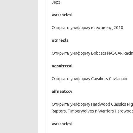
Jazz
wasshcicsl
Открыть униформу всех звезд 2010
otnresla
Открыть униформу Bobcats NASCAR Raci
agsntrccai
Открыть униформу Cavaliers Cavfanatic
aifnaatccv
Открыть униформу Hardwood Classics Night
Raptors, Timberwolves и Warriors Hardwood 
wasshcicsl