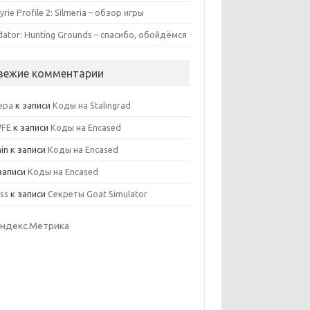
yrie Profile 2: Silmeria – обзор игры
dator: Hunting Grounds – спасибо, обойдёмся
вежие комментарии
ера
к записи
Коды на Stalingrad
WFE
к записи
Коды на Encased
in
к записи
Коды на Encased
записи
Коды на Encased
ss
к записи
Секреты Goat Simulator