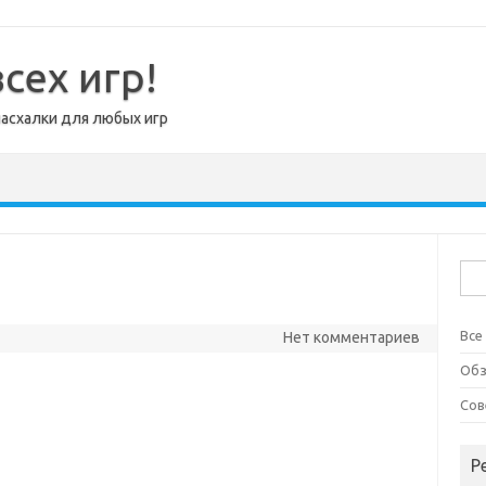
сех игр!
пасхалки для любых игр
Най
Все
Нет комментариев
Об
Сов
Р