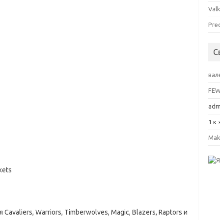
Valk
Pre
С
вал
FE
adm
1
к 
Mak
kets
valiers, Warriors, Timberwolves, Magic, Blazers, Raptors и