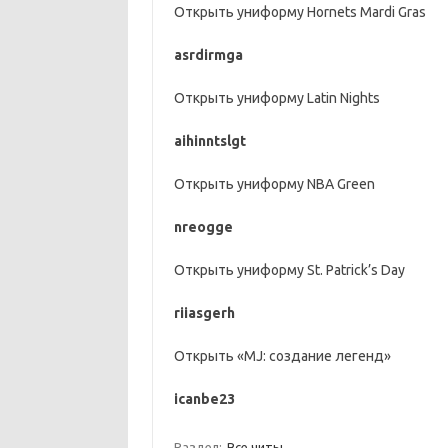
Открыть униформу Hornets Mardi Gras
asrdirmga
Открыть униформу Latin Nights
aihinntslgt
Открыть униформу NBA Green
nreogge
Открыть униформу St. Patrick’s Day
riiasgerh
Открыть «MJ: создание легенд»
icanbe23
Раздел:
Все читы