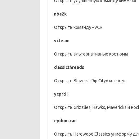
Открыть улучшенную команду «NBA2k»
nba2k
Открыть команду «VC»
vcteam
Открыть альтернативные костюмы
classicthreads
Открыть Blazers «Rip City» костюм
ycprtii
Открыть Grizzlies, Hawks, Mavericks и Roc
eydonscar
Открыть Hardwood Classics униформу для Ca