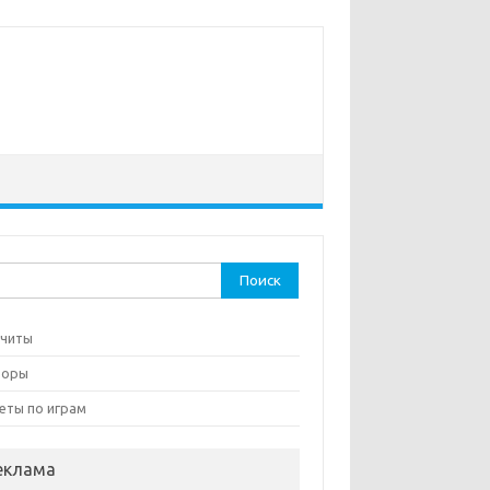
ти:
 читы
зоры
еты по играм
еклама