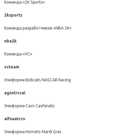
Команда «2K Sports»
2ksports
Команда разработчиков «NBA 2K»
nba2k
Команда «VС»
vcteam
Униформа Bobcats NASCAR Racing
agsntrccai
Униформа Cavs Cavfanatic
aifnaatccv
Униформа Hornets Mardi Gras