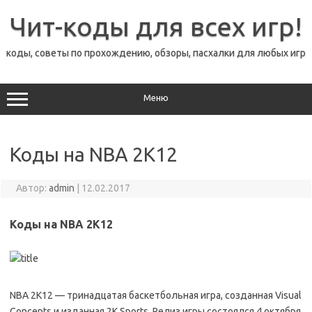
Перейти
к
Чит-коды для всех игр!
содержимому
коды, советы по прохождению, обзоры, пасхалки для любых игр
Меню
Коды на NBA 2K12
Автор:
admin
|
12.02.2017
Коды на NBA 2K12
NBA 2K12 — тринадцатая баскетбольная игра, созданная Visual
Concepts и изданная 2K Sports. Релиз игры состоялся 4 октября