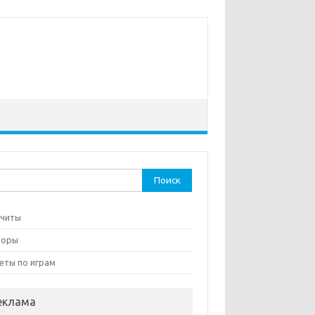
ти:
 читы
зоры
еты по играм
еклама