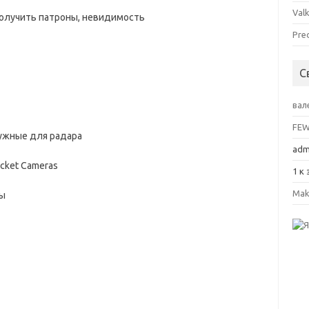
Valk
получить патроны, невидимость
Pre
С
вал
FE
ужные для радара
adm
cket Cameras
1
к 
Mak
ты