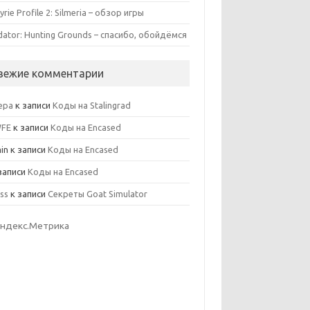
yrie Profile 2: Silmeria – обзор игры
dator: Hunting Grounds – спасибо, обойдёмся
вежие комментарии
ера
к записи
Коды на Stalingrad
WFE
к записи
Коды на Encased
in
к записи
Коды на Encased
записи
Коды на Encased
ss
к записи
Секреты Goat Simulator