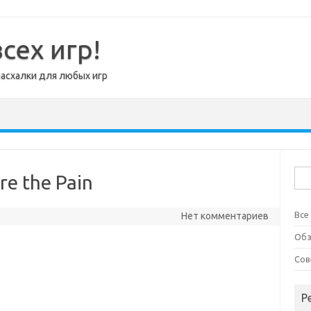
сех игр!
пасхалки для любых игр
Най
re the Pain
Все
Нет комментариев
Об
Сов
Р