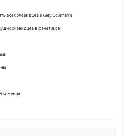
ть всех очевидцев в Gary Coleman’а
кущих очевидцев в фанатиков
ами
ены
 движения