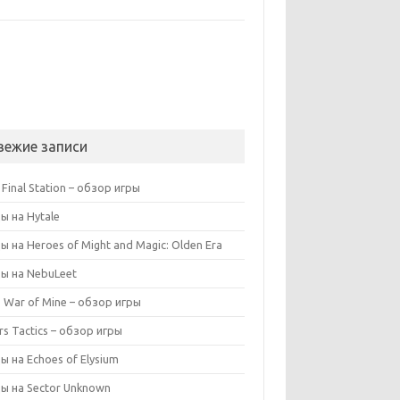
вежие записи
 Final Station – обзор игры
ы на Hytale
ы на Heroes of Might and Magic: Olden Era
ы на NebuLeet
s War of Mine – обзор игры
rs Tactics – обзор игры
ы на Echoes of Elysium
ы на Sector Unknown