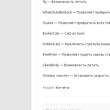
fly — Возможность летать
Whatchutalkinbout — Позволяет преврати
Osama — Позволяет превратить всех те
RockinCats — Cats on Guns
DokkinCats — Выключить стрельбу кошк
IFeelFree — Позволяет ходить сквозь ст
LikeABirdy — Возможность летать
Slowmo <число> — Установить скорость
Раздел:
Все читы