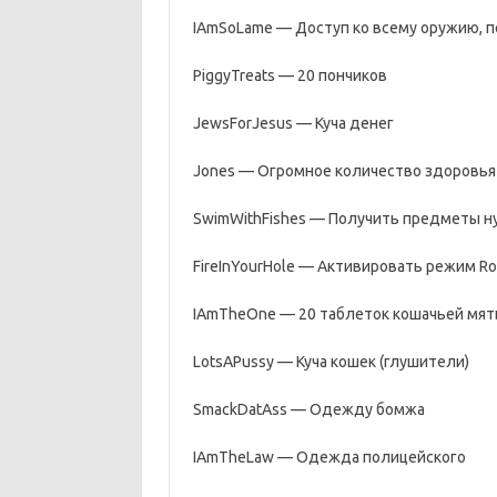
IAmSoLame — Доступ ко всему оружию, 
PiggyTreats — 20 пончиков
JewsForJesus — Куча денег
Jones — Огромное количество здоровья
SwimWithFishes — Получить предметы н
FireInYourHole — Активировать режим Ro
IAmTheOne — 20 таблеток кошачьей мя
LotsAPussy — Куча кошек (глушители)
SmackDatAss — Одежду бомжа
IAmTheLaw — Одежда полицейского