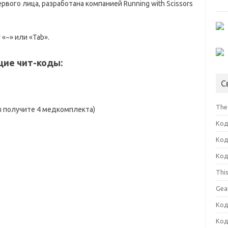
вого лица, разработана компанией Running with Scissors
«~» или «Tab».
щие чит-коды:
С
The
ы получите 4 медкомплекта)
Код
Код
Код
Thi
Gea
Код
Код