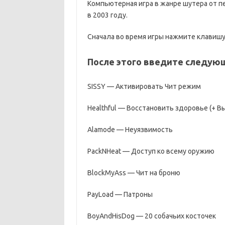
Компьютерная игра в жанре шутера от пер
в 2003 году.
Сначала во время игры нажмите клавишу 
После этого введите следую
SISSY — Активировать Чит режим
Healthful — Восстановить здоровье (+ В
Alamode — Неуязвимость
PackNHeat — Доступ ко всему оружию
BlockMyAss — Чит на броню
PayLoad — Патроны
BoyAndHisDog — 20 собачьих косточек