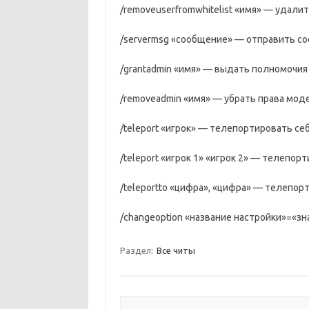
/removeuserfromwhitelist «имя» — удалит
/servermsg «сообщение» — отправить со
/grantadmin «имя» — выдать полномочия
/removeadmin «имя» — убрать права моде
/teleport «игрок» — телепортировать се
/teleport «игрок 1» «игрок 2» — телепор
/teleportto «цифра», «цифра» — телепор
/changeoption «название настройки»=«зн
Раздел:
Все читы