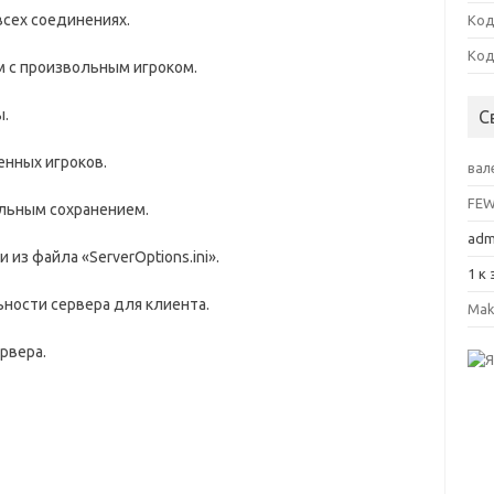
всех соединениях.
Код
Код
м с произвольным игроком.
ы.
С
енных игроков.
вал
FE
ельным сохранением.
adm
 из файла «ServerOptions.ini».
1
к 
ности сервера для клиента.
Mak
рвера.