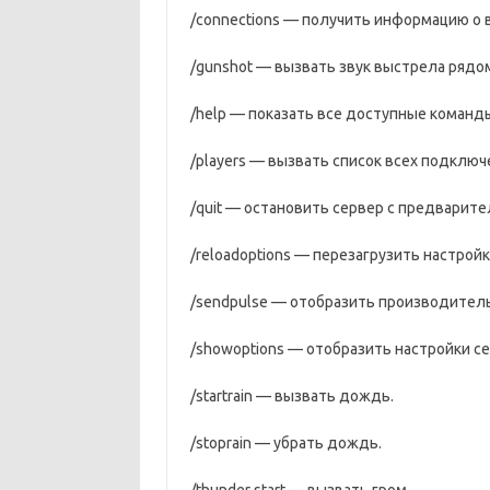
/connections — получить информацию о 
/gunshot — вызвать звук выстрела рядо
/help — показать все доступные команд
/players — вызвать список всех подключ
/quit — остановить сервер с предварит
/reloadoptions — перезагрузить настройки
/sendpulse — отобразить производитель
/showoptions — отобразить настройки се
/startrain — вызвать дождь.
/stoprain — убрать дождь.