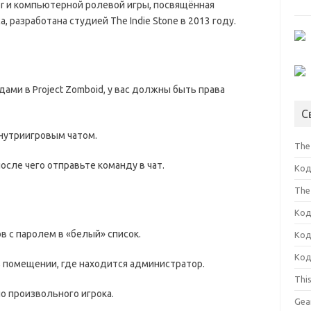
ror и компьютерной ролевой игры, посвящённая
 разработана студией The Indie Stone в 2013 году.
дами в Project Zomboid, у вас должны быть права
С
нутриигровым чатом.
The 
после чего отправьте команду в чат.
Код
The
Код
ов с паролем в «белый» список.
Код
Код
в помещении, где находится администратор.
Thi
о произвольного игрока.
Gea