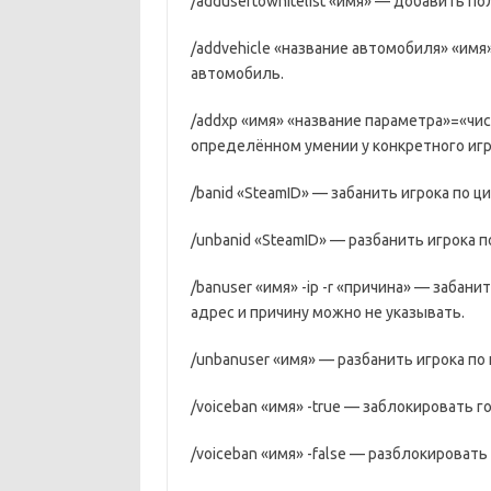
/addusertowhitelist «имя» — добавить по
/addvehicle «название автомобиля» «им
автомобиль.
/addxp «имя» «название параметра»=«ч
определённом умении у конкретного игр
/banid «SteamID» — забанить игрока по 
/unbanid «SteamID» — разбанить игрока 
/banuser «имя» -ip -r «причина» — забанит
адрес и причину можно не указывать.
/unbanuser «имя» — разбанить игрока по
/voiceban «имя» -true — заблокировать г
/voiceban «имя» -false — разблокировать