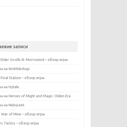
вежие записи
Elder Scrolls III: Morrowind – обзор игры
ы на Wobbledogs
 Final Station – обзор игры
ы на Hytale
ы на Heroes of Might and Magic: Olden Era
ы на NebuLeet
s War of Mine – обзор игры
rs Tactics – обзор игры