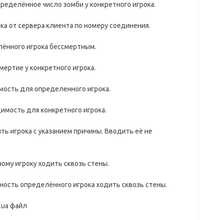
пределённое число зомби у конкретного игрока.
ка от сервера клиента по номеру соединения.
лённого игрока бессмертным.
мертие у конкретного игрока.
имость для определенного игрока.
идимость для конкретного игрока.
ить игрока с указанием причины. Вводить её не
ному игроку ходить сквозь стены.
жность определённого игрока ходить сквозь стены.
lua файл