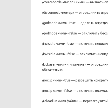
/createhorde «число» «имя» — вызвать о
/disconnect «номер» — отсоединить игро
/godmode «имя» -true — сделать опреде
/godmode «имя» -false — отключить бесс
/invisible «имя» -true — включить невид
/invisible «имя» -false — отключить нев
/kickuser «имя» -r «причина» — отсоедин
обязательно.
/noclip «имя» -true — разрешить конкрет
/noclip «имя» -false — отключить возмо
/reloadlua «имя файла» — перезагрузить 