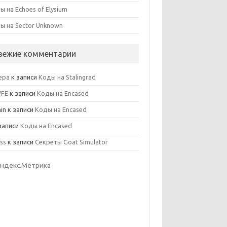
ы на Echoes of Elysium
ы на Sector Unknown
вежие комментарии
ера
к записи
Коды на Stalingrad
WFE
к записи
Коды на Encased
in
к записи
Коды на Encased
записи
Коды на Encased
ss
к записи
Секреты Goat Simulator