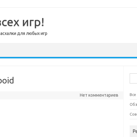
сех игр!
пасхалки для любых игр
Най
boid
Все
Нет комментариев
Об
Сов
Р