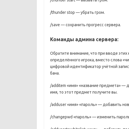
/thunder start — вызвать гром.
/thunder stop — убрать гром.
/save — сохранить прогресс сервера.
Команды админа сервера:
Обратите внимание, что при вводе этих
определённого игрока, вместо слова «ч
цифровой идентификатор учётной записи
бана.
/additem «имя» «название предмета» — 
имя, то этот предмет получите вы.
/adduser «имя» «пароль» — добавить нов
/changepwd «пароль» — изменить парол