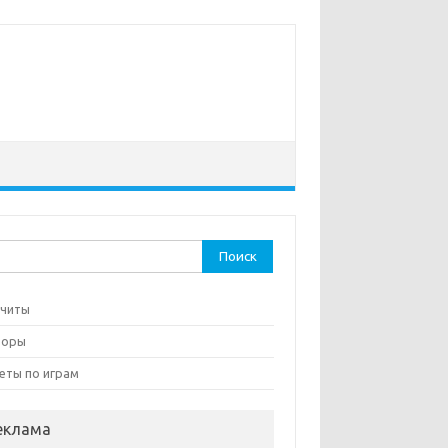
ти:
 читы
зоры
еты по играм
еклама