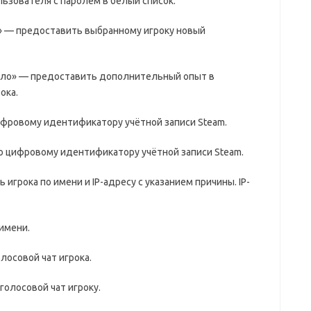
льзователя с паролем в белый список.
я» — предоставить выбранному игроку новый
исло» — предоставить дополнительный опыт в
ока.
цифровому идентификатору учётной записи Steam.
по цифровому идентификатору учётной записи Steam.
ь игрока по имени и IP-адресу с указанием причины. IP-
 имени.
олосовой чат игрока.
 голосовой чат игроку.