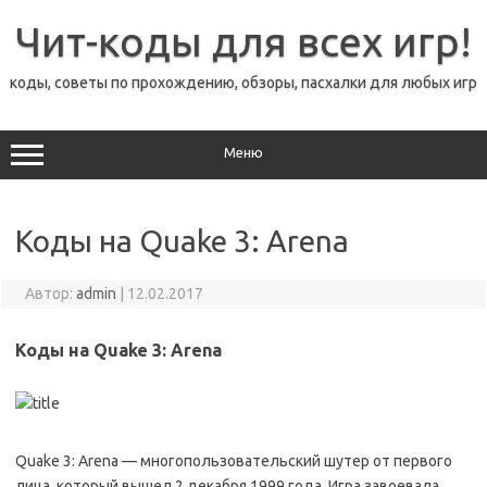
Перейти
к
Чит-коды для всех игр!
содержимому
коды, советы по прохождению, обзоры, пасхалки для любых игр
Меню
Коды на Quake 3: Arena
Автор:
admin
|
12.02.2017
Коды на Quake 3: Arena
Quake 3: Arena — многопользовательский шутер от первого
лица, который вышел 2 декабря 1999 года. Игра завоевала