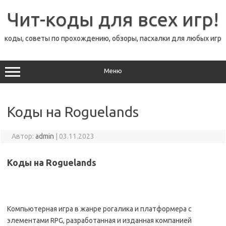
Перейти
к
Чит-коды для всех игр!
содержимому
коды, советы по прохождению, обзоры, пасхалки для любых игр
Меню
Коды на Roguelands
Автор:
admin
|
03.11.2023
Коды на Roguelands
Компьютерная игра в жанре рогалика и платформера с
элементами RPG, разработанная и изданная компанией