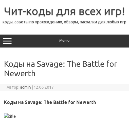
Перейти
к
Чит-коды для всех игр!
содержимому
коды, советы по прохождению, обзоры, пасхалки для любых игр
Меню
Коды на Savage: The Battle for
Newerth
Автор:
admin
|
12.06.2017
Коды на Savage: The Battle for Newerth