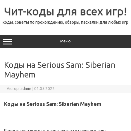
Перейти
к
Чит-коды для всех игр!
содержимому
коды, советы по прохождению, обзоры, пасхалки для любых игр
Меню
Коды на Serious Sam: Siberian
Mayhem
Автор:
admin
|
01.05.2022
Коды на Serious Sam: Siberian Mayhem
Компьютерная игра в жанре шутера от первого лица,