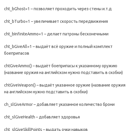
cht_bGhost=1 – позволяет проходить через стены и.т.д
cht_bTurbo=1 – увеличивает скорость передвижения
cht_bInfiniteAmmo=1 – делает патроны бесконечными
cht_bGiveAll=1 – выдаёт всё оружие и полный комплект
боеприпасов
chtGiveAmmo() – выдаёт боеприпасы к указанному оружию
(название оружия на английском нужно подставить в скобки)
chtGiveWeapon() – выдаёт указанное оружие (название оружия
на английском нужно подставить в скобки)
ch_slGiveArmor – добавляет указанное количество брони
cht_slGiveHealth – добавляет здоровья
cht_slGiveSkillPoints – выдать очки навыков