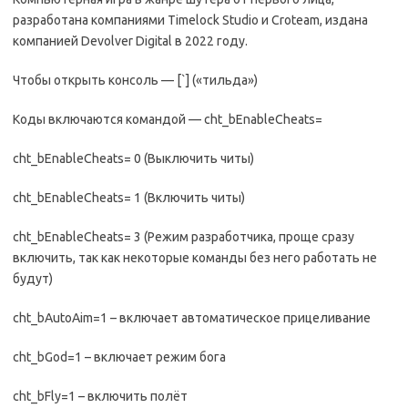
разработана компаниями Timelock Studio и Croteam, издана
компанией Devolver Digital в 2022 году.
Чтобы открыть консоль — [`] («тильда»)
Коды включаются командой — cht_bEnableCheats=
cht_bEnableCheats= 0 (Выключить читы)
cht_bEnableCheats= 1 (Включить читы)
cht_bEnableCheats= 3 (Режим разработчика, проще сразу
включить, так как некоторые команды без него работать не
будут)
cht_bAutoAim=1 – включает автоматическое прицеливание
cht_bGod=1 – включает режим бога
cht_bFly=1 – включить полёт