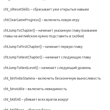
cht_slResetSkills – сбрасывает уже открытые навыки
chtClearGameProgress() – включить новую игру
chtJumpToChapter() – начинает указанную главу (название
главы на английском нужно подставить в скобки)
chtJumpToFirstChapter() – начинает первую главу
chtJumpToNextChapter() – начинает следующую главу
chtJumpToNextLevel() – начинает следующий уровень
cht_bInfiniteStamina – включить бесконечную выносливость
cht_bInvisible – включить невидимость
cht_bKillAll – убивает всех врагов вокруг