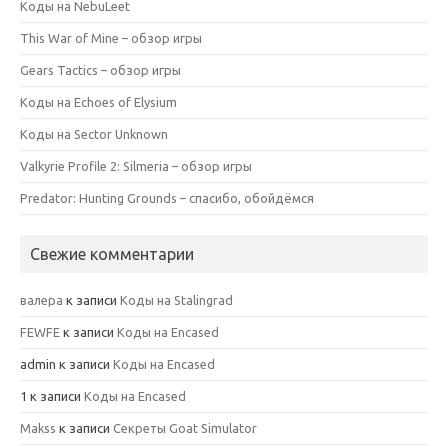
Коды на NebuLeet
This War of Mine – обзор игры
Gears Tactics – обзор игры
Коды на Echoes of Elysium
Коды на Sector Unknown
Valkyrie Profile 2: Silmeria – обзор игры
Predator: Hunting Grounds – спасибо, обойдёмся
Свежие комментарии
валера
к записи
Коды на Stalingrad
FEWFE
к записи
Коды на Encased
admin
к записи
Коды на Encased
1
к записи
Коды на Encased
Makss
к записи
Секреты Goat Simulator