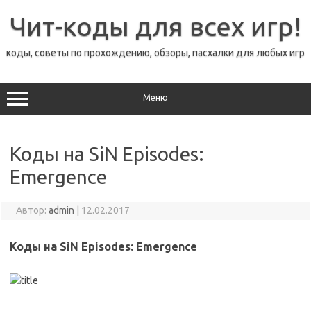
Перейти
к
Чит-коды для всех игр!
содержимому
коды, советы по прохождению, обзоры, пасхалки для любых игр
Меню
Коды на SiN Episodes:
Emergence
Автор:
admin
|
12.02.2017
Коды на SiN Episodes: Emergence