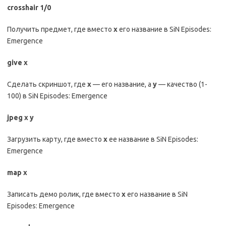
crosshair 1/0
Получить предмет, где вместо
х
его название в SiN Episodes:
Emergence
give х
Сделать скриншот, где
х
— его название, а
у
— качество (1-
100) в SiN Episodes: Emergence
jpeg x y
Загрузить карту, где вместо
х
ее название в SiN Episodes:
Emergence
map х
Записать демо ролик, где вместо
х
его название в SiN
Episodes: Emergence