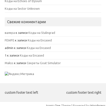
Коды на Echoes of Elysium
Коды на Sector Unknown
Свежие комментарии
валера
к записи
Коды на Stalingrad
FEWFE
к записи
Коды на Encased
admin
к записи
Коды на Encased
1
к записи
Коды на Encased
Makss
к записи
Секреты Goat Simulator
custom footer text left
custom footer text right
Iconic One
Theme | Powered by
Wordpress