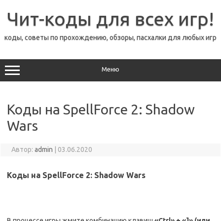
Перейти
к
Чит-коды для всех игр!
содержимому
коды, советы по прохождению, обзоры, пасхалки для любых игр
Меню
Коды на SpellForce 2: Shadow
Wars
Автор:
admin
|
03.06.2020
Коды на SpellForce 2: Shadow Wars
В процессе игры жмите комбинацию клавиш
«Ctrl» + «]» (или