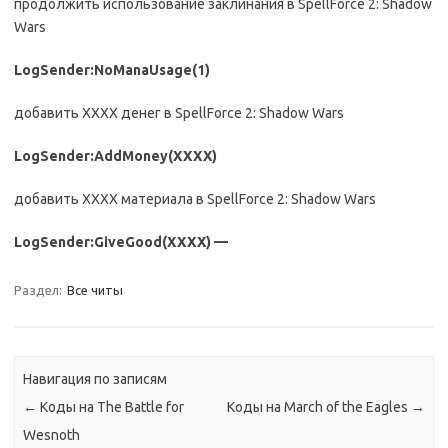
продолжить использование заклинания в SpellForce 2: Shadow
Wars
LogSender:NoManaUsage(1)
добавить ХХХХ денег в SpellForce 2: Shadow Wars
LogSender:AddMoney(ХХХХ)
добавить ХХХХ материала в SpellForce 2: Shadow Wars
LogSender:GiveGood(
ХХХХ
) —
Раздел:
Все читы
Навигация по записям
←
Коды на The Battle for
Коды на March of the Eagles
→
Wesnoth