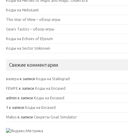
Коды на Heroes of Might and Magic: Olden Era
Коды на NebuLeet
This War of Mine – обзор игры
Gears Tactics – обзор игры
Коды на Echoes of Elysium
Коды на Sector Unknown
Свежие комментарии
валера
к записи
Коды на Stalingrad
FEWFE
к записи
Коды на Encased
admin
к записи
Коды на Encased
1
к записи
Коды на Encased
Makss
к записи
Секреты Goat Simulator