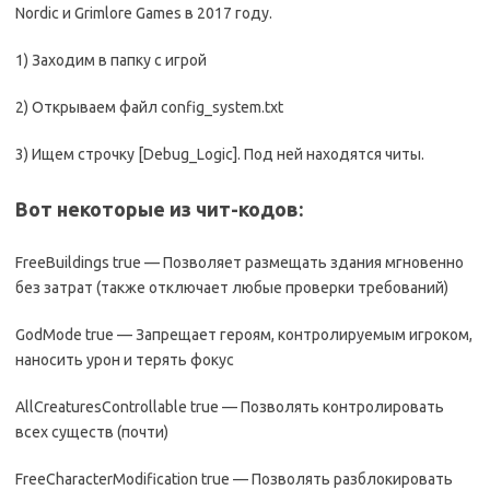
Nordic и Grimlore Games в 2017 году.
1) Заходим в папку с игрой
2) Открываем файл config_system.txt
3) Ищем строчку [Debug_Logic]. Под ней находятся читы.
Вот некоторые из чит-кодов:
FreeBuildings true — Позволяет размещать здания мгновенно
без затрат (также отключает любые проверки требований)
GodMode true — Запрещает героям, контролируемым игроком,
наносить урон и терять фокус
AllCreaturesControllable true — Позволять контролировать
всех существ (почти)
FreeCharacterModification true — Позволять разблокировать