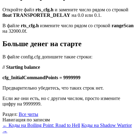
Откройте файл
rts_cfg.h
и замените число рядом со строкой
float TRANSPORTER_DELAY
на 0.0 или 0.1.
В файле
rts_cfg.h
измените число рядом со строкой
rangeScan
на 32000.0f.
Больше денег на старте
В файле config.cfg допишите такие строки:
// Starting balance
cfg_InitialCommandPoints = 9999999
Предварительно убедитесь, что таких строк нет.
Если же они есть, но с другим числом, просто измените
цифру на 9999999.
Раздел:
Все читы
Навигация по записям
←
Коды на Boiling Point: Road to Hell
Коды на Shadow Warrior
→