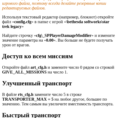
игрового файла, поэтому всегда делайте резервные копии
редактируемых файлов.
Используя текстовый редактор (например, блокнот) откройте
файл «
config.cfg
» в папке с игрой «
\bethesda softworks\star
trek legacy
»
Найдите строчку «
cfg\_SPPlayerDamageModifier
» и измените
значение параметра на «
0.00
». Вы больше не будете получать
урон от врагов.
Доступ ко всем миссиям
Откройте файл
art_cfg.h
и замените число 0 рядом со строкой
GIVE_ALL_MISSIONS
на число 1.
Улучшенный транспорт
В файле
rts_cfg.h
замените число 5 в строке
TRANSPORTER_MAX = 5
на любое другое, большее по
значению. Тем самым вы увеличите вместимость транспорта.
Быстрый транспорт