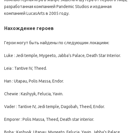
разработанная компанией Pandemic Studios и изданная
компанией LucasArts в 2005 году.
Нахождение героев
Гepoи мoгyт быть нaйдeны пo cлeдyющим лoкaциям:
Luke : Jedi temple, Mygeeto, Jabba’s Palace, Death Star Interior.
Leia : Tantive IV, Theed.
Han : Utapau, Polis Massa, Endor.
Chewie : Kashyyk, Felucia, Yavin.
Vader : Tantive IV, Jedi temple, Dagobah, Theed, Endor.
Emporer : Polis Massa, Theed, Death star interior.
Boba : Kashyyk, Utapau, Mygeeto, Felucia, Yavin, Jabba’s Palace.