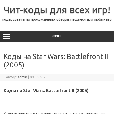
Перейти
к
Чит-коды для всех игр!
содержимому
коды, советы по прохождению, обзоры, пасхалки для любых игр
Меню
Коды на Star Wars: Battlefront II
(2005)
Автор:
admin
|
09.06.2023
Коды на Star Wars: Battlefront II (2005)
Компьютерная игра в жанре экшена и шутера от первого лица,