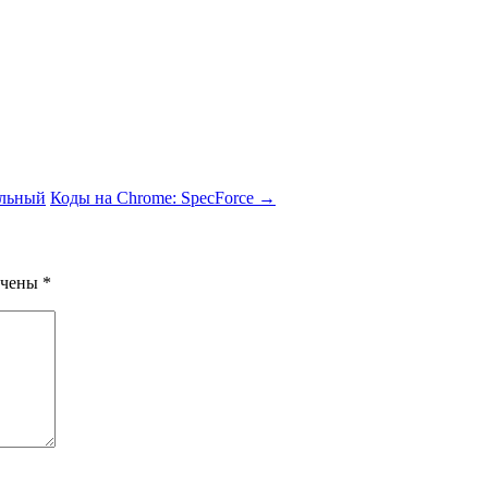
альный
Коды на Chrome: SpecForce
→
ечены
*