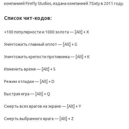
компанией Firefly Studios, издана компанией 7Sixty в 2011 году.
Список чит-кодов:
+100 популярности и 1000 золота — [Alt] + X
Уничтожить главный оплот — [Alt] + G
Уничтожить крепости противника — [Alt] + K
Изменить время — [Alt] + S
Режим отладки — [Alt] + D
Быстрая игра — [Alt] + Q
Смерть всех врагов на экране — [Alt] + Y
Смерть выбранного врага — [Alt] + Z