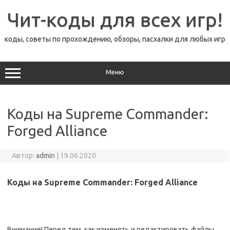
Перейти
к
Чит-коды для всех игр!
содержимому
коды, советы по прохождению, обзоры, пасхалки для любых игр
Меню
Коды на Supreme Commander:
Forged Alliance
Автор:
admin
|
19.06.2020
Коды на Supreme Commander: Forged Alliance
Внимание! Перед тем, как изменять и редактировать файлы,