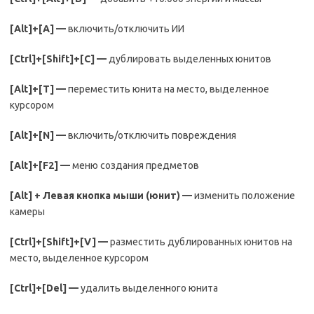
[
Alt
]+[
A
] —
включить/отключить ИИ
[
Ctrl
]+[
Shift
]+[
C
] —
дублировать выделенных юнитов
[
Alt
]+[
T
] —
переместить юнита на место, выделенное
курсором
[
Alt
]+[
N
] —
включить/отключить повреждения
[
Alt
]+[
F
2] —
меню создания предметов
[
Alt
] + Левая кнопка мыши (юнит) —
изменить положение
камеры
[
Ctrl
]+[
Shift
]+[
V
] —
разместить дублированных юнитов на
место, выделенное курсором
[
Ctrl
]+[
Del
] —
удалить выделенного юнита