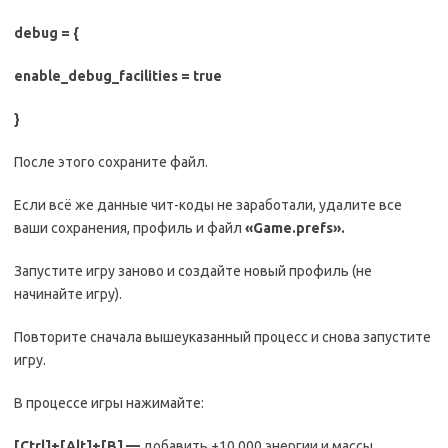
debug = {
enable_debug_facilities = true
}
После этого сохраните файл.
Если всё же данные чит-коды не заработали, удалите все
ваши сохранения, профиль и файл
«
Game
.
prefs
».
Запустите игру заново и создайте новый профиль (не
начинайте игру).
Повторите сначала вышеуказанный процесс и снова запустите
игру.
В процессе игры нажимайте:
[
Ctrl
]+[
Alt
]+[
B
] —
добавить +10.000 энергии и массы