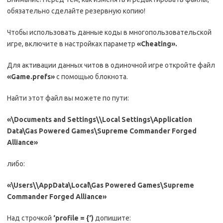
обязательно сделайте резервную копию!
Чтобы использовать данные коды в многопользовательской
игре, включите в настройках параметр
«
Cheating
».
Для активации данных читов в одиночной игре откройте файл
«
Game
.
prefs
»
с помощью блокнота.
Найти этот файл вы можете по пути:
«\Documents and Settings\\Local Settings\Application
Data\Gas Powered Games\Supreme Commander Forged
Alliance»
либо:
«\Users\\AppData\Local\Gas Powered Games\Supreme
Commander Forged Alliance»
Над строчкой
‘
profile
= {‘)
допишите: