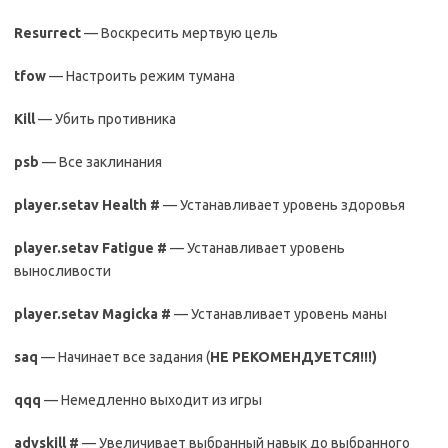
Resurrect
— Воскресить мертвую цель
tfow
— Настроить режим тумана
Kill
— Убить противника
psb
— Все заклинания
player.setav Health #
— Устанавливает уровень здоровья
player.setav Fatigue #
— Устанавливает уровень
выносливости
player.setav Magicka #
— Устанавливает уровень маны
saq
— Начинает все задания (
НЕ РЕКОМЕНДУЕТСЯ!!!)
qqq
— Немедленно выходит из игры
advskill #
— Увеличивает выбранный навык до выбранного