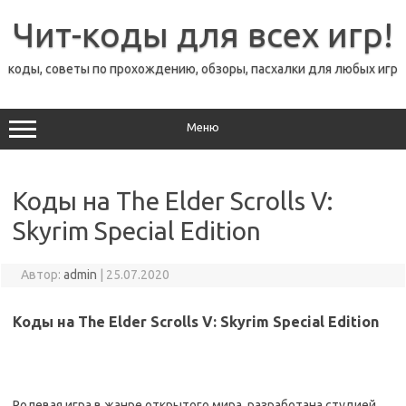
Перейти
к
Чит-коды для всех игр!
содержимому
коды, советы по прохождению, обзоры, пасхалки для любых игр
Меню
Коды на The Elder Scrolls V:
Skyrim Special Edition
Автор:
admin
|
25.07.2020
Коды на The Elder Scrolls V: Skyrim Special Edition
Ролевая игра в жанре открытого мира, разработана студией