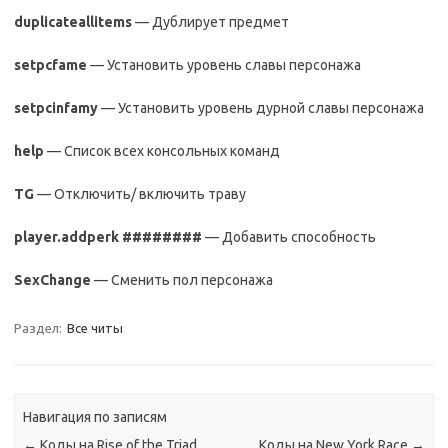
duplicateallitems
— Дублирует предмет
setpcfame
— Установить уровень славы персонажа
setpcinfamy
— Установить уровень дурной славы персонажа
help
— Список всех консольных команд
TG
— Отключить/ включить траву
player.addperk ########
— Добавить способность
SexChange
— Сменить пол персонажа
Раздел:
Все читы
Навигация по записям
←
Коды на Rise of the Triad
Коды на New York Race
→