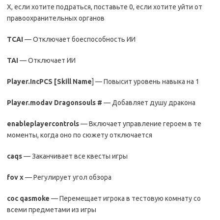
X, если хотите подраться, поставьте 0, если хотите уйти от
правоохранительных органов
TCAI
— Отключает боеспособность ИИ
TAI
— Отключает ИИ
Player.IncPCS [Skill Name
] — Повысит уровень навыка на 1
Player.modav Dragonsouls #
— Добавляет душу дракона
enableplayercontrols
— Включает управление героем в те
моменты, когда оно по сюжету отключается
caqs
— Заканчивает все квесты игры
fov x
— Регулирует угол обзора
coc qasmoke
— Перемещает игрока в тестовую комнату со
всеми предметами из игры