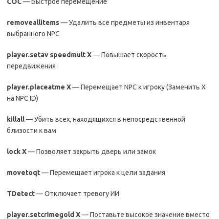
COC
— Быстрое перемещение
removeallitems
— Удалить все предметы из инвентаря
выбранного NPC
player.setav speedmult X
— Повышает скорость
передвижения
player.placeatme X
— Перемещает NPC к игроку (Заменить X
на NPC ID)
killall
— Убить всех, находящихся в непосредственной
близости к вам
lock X
— Позволяет закрыть дверь или замок
movetoqt
— Перемещает игрока к цели задания
TDetect
— Отключает тревогу ИИ
player.setcrimegold X
— Поставьте высокое значение вместо