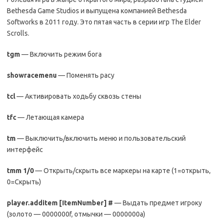
Bethesda Game Studios и выпущена компанией Bethesda
Softworks в 2011 году. Это пятая часть в серии игр The Elder
Scrolls.
tgm
— Включить режим бога
showracemenu
— Поменять расу
tcl
— Активировать ходьбу сквозь стены
tfc
— Летающая камера
tm
— Выключить/включить меню и пользовательский
интерфейс
tmm 1/0
— Открыть/скрыть все маркеры на карте (1=открыть,
0=Скрыть)
player.additem [ItemNumber] #
— Выдать предмет игроку
(золото — 0000000f, отмычки — 0000000a)