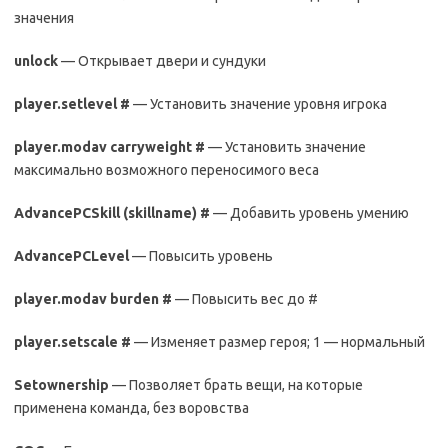
значения
unlock
— Открывает двери и сундуки
player.setlevel #
— Установить значение уровня игрока
player.modav carryweight #
— Установить значение
максимально возможного переносимого веса
AdvancePCSkill (skillname) #
— Добавить уровень умению
AdvancePCLevel
— Повысить уровень
player.modav burden #
— Повысить вес до #
player.setscale #
— Изменяет размер героя; 1 — нормальный
Setownership
— Позволяет брать вещи, на которые
применена команда, без воровства