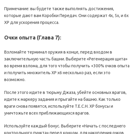
Примечание: вы будете также выполнять достижения,
которые дают вам Коробки Передач. Они содержат 4x, 5x, и 6x
XP для ускорения процесса.
Очки опыта (Глава 7):
Взломайте терминал оружия в конце, перед входом в
заключительную часть башни. Выберите «Регенерация щита»
во время взлома, для того чтобы получить +300% очков опыта
и получить множитель XP x6 несколько раз, если это
возможно.
После этого идите в тюрьму Джаза, убейте основных врагов,
идите к маркеру задания и прыгайте на башню. Как только
враги снова появятся, используйте T.E.C.H. XP бонусы и
уничтожьте всех приближающихся врагов.
Используйте каждый бонус. Выберите «Начать с последнего
контрольного пункта» перед концом, для накопления очков