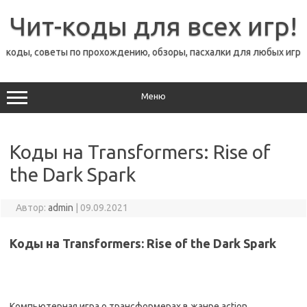
Перейти
к
Чит-коды для всех игр!
содержимому
коды, советы по прохождению, обзоры, пасхалки для любых игр
Меню
Коды на Transformers: Rise of
the Dark Spark
Автор:
admin
|
09.09.2021
Коды на Transformers: Rise of the Dark Spark
Компьютерная игра о трансформерах в жанре action,