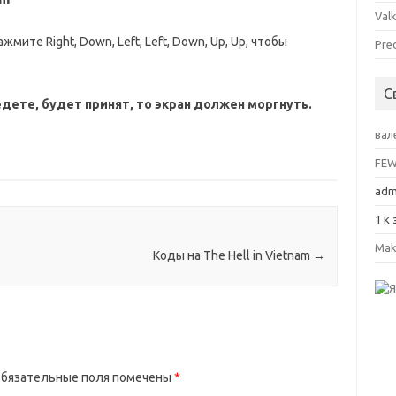
Valk
мите Right, Down, Left, Left, Down, Up, Up, чтобы
Pre
С
едете, будет принят, то экран должен моргнуть.
вал
FE
adm
1
к 
Mak
Коды на The Hell in Vietnam
→
бязательные поля помечены
*