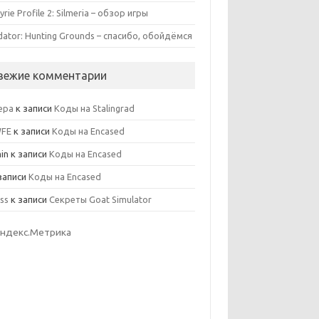
yrie Profile 2: Silmeria – обзор игры
dator: Hunting Grounds – спасибо, обойдёмся
вежие комментарии
ера
к записи
Коды на Stalingrad
WFE
к записи
Коды на Encased
in
к записи
Коды на Encased
записи
Коды на Encased
ss
к записи
Секреты Goat Simulator