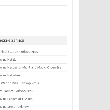
вежие записи
 Final Station – обзор игры
ы на Hytale
ы на Heroes of Might and Magic: Olden Era
ы на NebuLeet
s War of Mine – обзор игры
rs Tactics – обзор игры
ы на Echoes of Elysium
ы на Sector Unknown