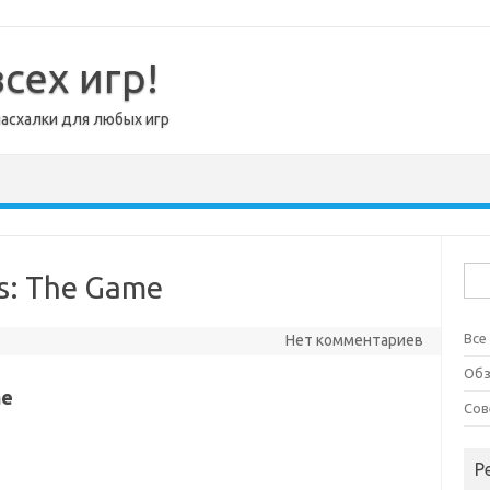
сех игр!
пасхалки для любых игр
Най
s: The Game
Все
Нет комментариев
Об
me
Сов
Р