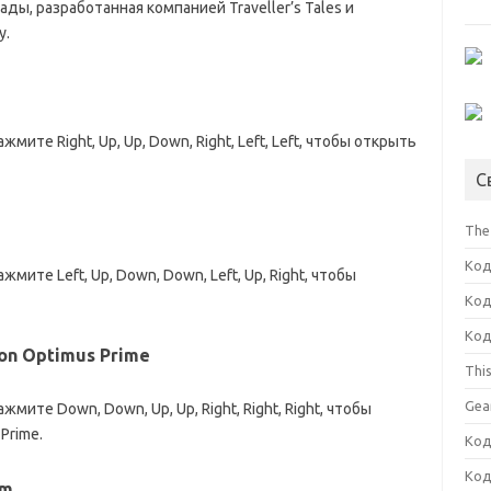
ды, разработанная компанией Traveller’s Tales и
у.
ите Right, Up, Up, Down, Right, Left, Left, чтобы открыть
С
The
Код
мите Left, Up, Down, Down, Left, Up, Right, чтобы
Код
Код
ion Optimus Prime
Thi
Gea
мите Down, Down, Up, Up, Right, Right, Right, чтобы
Prime.
Код
Код
am