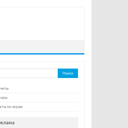
ти:
 читы
зоры
еты по играм
еклама