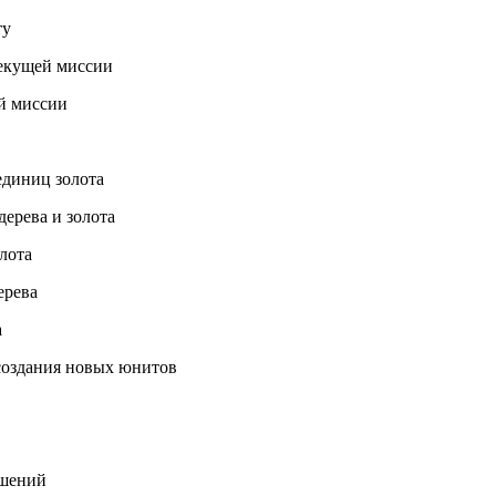
ту
екущей миссии
й миссии
единиц золота
ерева и золота
лота
ерева
а
создания новых юнитов
чшений