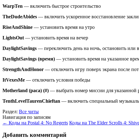
WarpTen
— включить быстрое строительство
TheDudeAbides
— включить ускоренное восстановление закл
RiseAndShine
— установить время на утро
LightsOut
— установить время на вечер
DaylightSavings
— переключить день на ночь, остановить или 
DaylightSavings
(время)
— установить время на указанное вре
StrengthAndHonor
— отключить игру поверх экрана после пот
ItVexesMe
— отключить условия победы
Motherland
(раса) (#)
— выбрать номер миссии для указанной 
TenthLevelTaurenChieftan
— включить специальный музыкальн
Раздел:
Все читы
Навигация по записям
←
Коды на Postal 4: No Regerts
Коды на The Elder Scrolls 4: Shive
Добавить комментарий