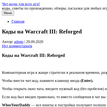
Перейти
Чит-коды для всех игр!
к
коды, советы по прохождению, обзоры, пасхалки для любых иг
содержимому
Меню
Главная
Коды на Warcraft III: Reforged
Автор:
admin
|
29.09.2020
Нет комментариев
Коды на Warcraft III: Reforged
Компьютерная игра в жанре стратегии в реальном времени, разра
Чтобы ввести чит-код, нажмите клавишу ввода
(
Enter
).
Чтобы открыть окно чата, введите нужный код (без пробелов)
Если код был введен правильно, то вместо сообщения в чат вы
WhosYourDaddy
— все юниты и постройки получают полную н