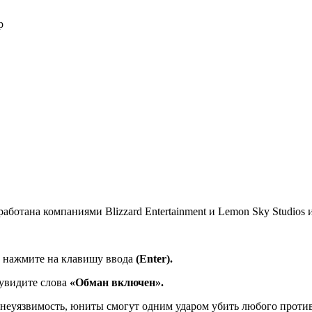
р
ботана компаниями Blizzard Entertainment и Lemon Sky Studios и
 и нажмите на клавишу ввода
(
Enter
).
 увидите слова
«Обман включен».
еуязвимость, юниты смогут одним ударом убить любого проти