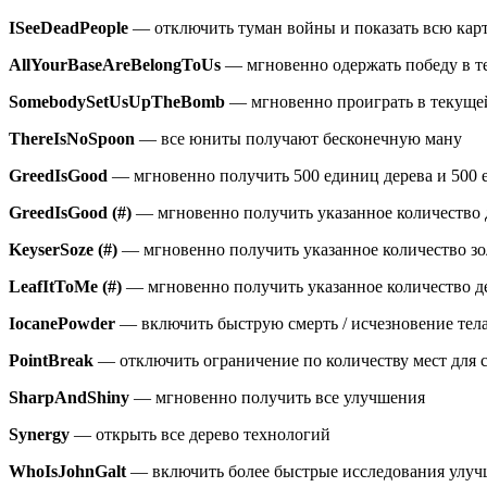
ISeeDeadPeople
— отключить туман войны и показать всю кар
AllYourBaseAreBelongToUs
— мгновенно одержать победу в т
SomebodySetUsUpTheBomb
— мгновенно проиграть в текуще
ThereIsNoSpoon
— все юниты получают бесконечную ману
GreedIsGood
— мгновенно получить 500 единиц дерева и 500 
GreedIsGood
(#)
— мгновенно получить указанное количество д
KeyserSoze
(#)
— мгновенно получить указанное количество зо
LeafItToMe
(#)
— мгновенно получить указанное количество д
IocanePowder
— включить быструю смерть / исчезновение тел
PointBreak
— отключить ограничение по количеству мест для 
SharpAndShiny
— мгновенно получить все улучшения
Synergy
— открыть все дерево технологий
WhoIsJohnGalt
— включить более быстрые исследования улу