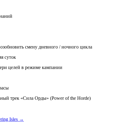
инаний
возобновить смену дневного / ночного цикла
мя суток
ери целей в режиме кампании
расы
ый трек «Сила Орды» (Power of the Horde)
ring Isles
→