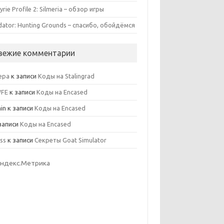
yrie Profile 2: Silmeria – обзор игры
dator: Hunting Grounds – спасибо, обойдёмся
вежие комментарии
ера
к записи
Коды на Stalingrad
WFE
к записи
Коды на Encased
in
к записи
Коды на Encased
записи
Коды на Encased
ss
к записи
Секреты Goat Simulator