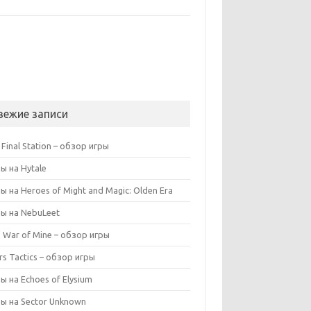
вежие записи
 Final Station – обзор игры
ы на Hytale
ы на Heroes of Might and Magic: Olden Era
ы на NebuLeet
s War of Mine – обзор игры
rs Tactics – обзор игры
ы на Echoes of Elysium
ы на Sector Unknown