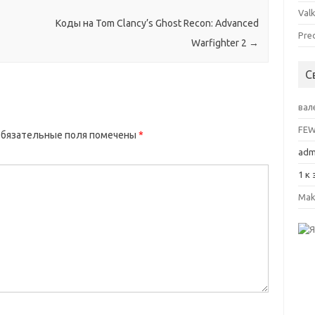
Valk
Коды на Tom Clancy’s Ghost Recon: Advanced
Pre
Warfighter 2
→
С
вал
FE
бязательные поля помечены
*
adm
1
к 
Mak