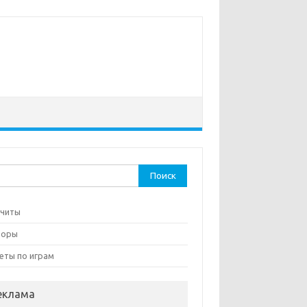
ти:
 читы
зоры
еты по играм
еклама