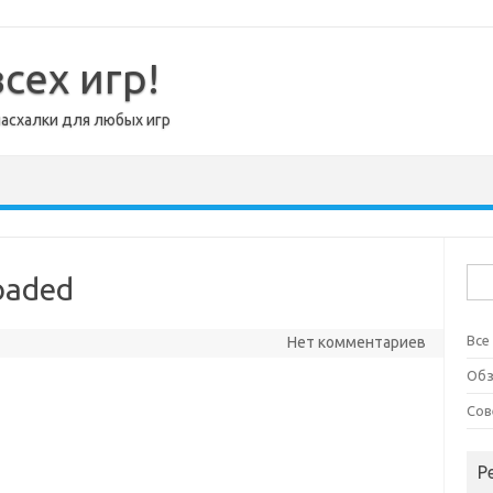
сех игр!
пасхалки для любых игр
Най
oaded
Все
Нет комментариев
Об
Сов
Р