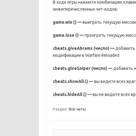
В ходе игры нажмите комбинацию клав
нижеперечисленных чит-кодов:
game
.
win
() —
выиграть текущую миссию 
game
.
lose
() —
проиграть текущую мисси
cheats
.
giveAbrams
(число) —
добавить 
модификации в Warfare Reloaded
cheats
.
giveSniper
(число) —
добавить н
cheats
.
showAll
() —
вы видите всех враг
cheats
.
hideAll
() —
вы не видите всех вр
Раздел:
Все читы