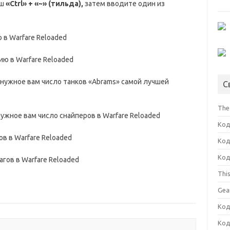
иш
«
Ctrl
» + «~» (тильда),
затем вводите один из
в Warfare Reloaded
ю в Warfare Reloaded
нужное вам число танков «Abrams» самой лучшей
С
The
ужное вам число снайперов в Warfare Reloaded
Код
ов в Warfare Reloaded
Код
Код
агов в Warfare Reloaded
Thi
Gea
Код
Код