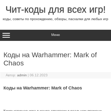
Перейти
к
Чит-коды для всех игр!
содержимому
коды, советы по прохождению, обзоры, пасхалки для любых игр
Меню
Коды на Warhammer: Mark of
Chaos
Автор:
admin
|
06.12.2023
Коды на Warhammer: Mark of Chaos
Компьютерная игра в жанре стратегии в реальном времени,