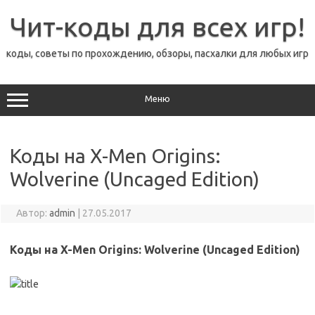
Перейти
к
Чит-коды для всех игр!
содержимому
коды, советы по прохождению, обзоры, пасхалки для любых игр
Меню
Коды на X-Men Origins:
Wolverine (Uncaged Edition)
Автор:
admin
|
27.05.2017
Коды на X-Men Origins: Wolverine (Uncaged Edition)