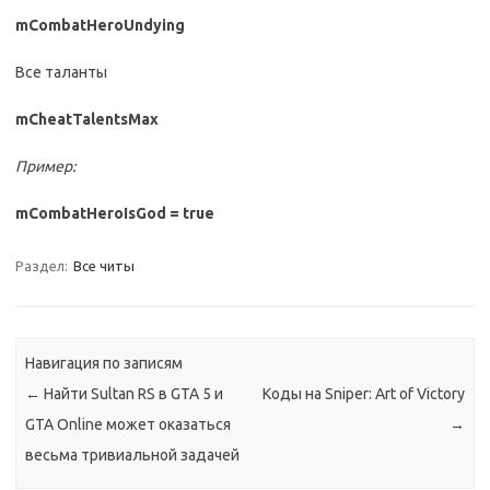
mCombatHeroUndying
Все таланты
mCheatTalentsMax
Пример:
mCombatHeroIsGod = true
Раздел:
Все читы
Навигация по записям
←
Найти Sultan RS в GTA 5 и
Коды на Sniper: Art of Victory
GTA Online может оказаться
→
весьма тривиальной задачей