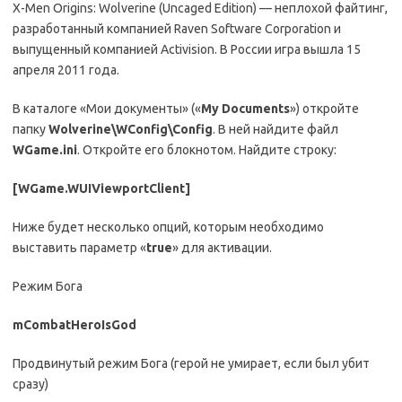
X-Men Origins: Wolverine (Uncaged Edition) — неплохой файтинг,
разработанный компанией Raven Software Corporation и
выпущенный компанией Activision. В России игра вышла 15
апреля 2011 года.
В каталоге «Мои документы» («
My Documents
») откройте
папку
Wolverine\WConfig\Config
. В ней найдите файл
WGame.ini
. Откройте его блокнотом. Найдите строку:
[WGame.WUIViewportClient]
Ниже будет несколько опций, которым необходимо
выставить параметр «
true
» для активации.
Режим Бога
mCombatHeroIsGod
Продвинутый режим Бога (герой не умирает, если был убит
сразу)