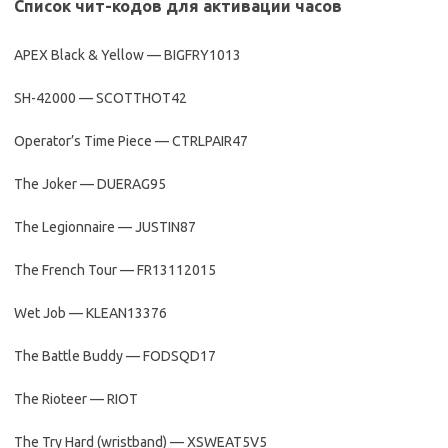
Список чит-кодов для активации часов
APEX Black & Yellow — BIGFRY1013
SH-42000 — SCOTTHOT42
Operator’s Time Piece — CTRLPAIR47
The Joker — DUERAG95
The Legionnaire — JUSTIN87
The French Tour — FR13112015
Wet Job — KLEAN13376
The Battle Buddy — FODSQD17
The Rioteer — RIOT
The Try Hard (wristband) — XSWEAT5V5