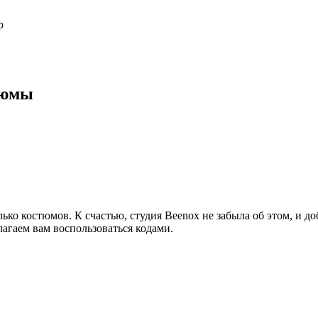
р
тюмы
ько костюмов. К счастью, студия Beenox не забыла об этом, и до
лагаем вам воспользоваться кодами.