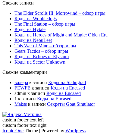
Свежие записи
The Elder Scrolls III: Morrowind – обзор игры
Коды на Wobbledogs
The Final Station – обзор игры
Коды на Hytale
Коды на Heroes of Might and Magic: Olden Era
Коды на NebuLeet
This War of Mine – обзор игры
Gears Tactics – обзор игры
Коды на Echoes of Elysium
Коды на Sector Unknown
Свежие комментарии
валера
к записи
Коды на Stalingrad
FEWFE
к записи
Коды на Encased
admin
к записи
Коды на Encased
1
к записи
Коды на Encased
Makss
к записи
Секреты Goat Simulator
custom footer text left
custom footer text right
Iconic One
Theme | Powered by
Wordpress