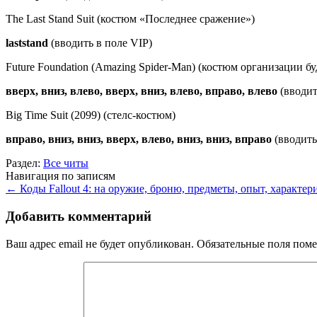
The Last Stand Suit (костюм «Последнее сражение»)
laststand
(вводить в поле VIP)
Future Foundation (Amazing Spider-Man) (костюм организации б
вверх, вниз, влево, вверх, вниз, влево, вправо, влево
(вводит
Big Time Suit (2099) (стелс-костюм)
вправо, вниз, вниз, вверх, влево, вниз, вниз, вправо
(вводить
Раздел:
Все читы
Навигация по записям
←
Коды Fallout 4: на оружие, броню, предметы, опыт, характер
Добавить комментарий
Ваш адрес email не будет опубликован.
Обязательные поля пом