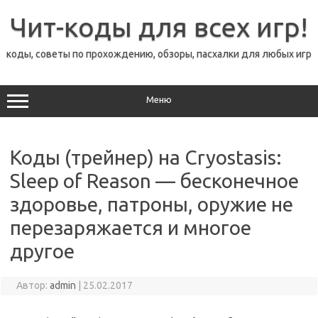
Перейти
к
Чит-коды для всех игр!
содержимому
коды, советы по прохождению, обзоры, пасхалки для любых игр
Меню
Коды (трейнер) на Cryostasis:
Sleep of Reason — бесконечное
здоровье, патроны, оружие не
перезаряжается и многое
другое
Автор:
admin
|
25.02.2017