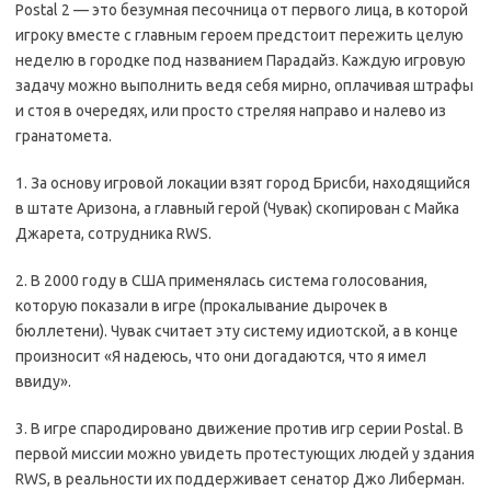
Postal 2 — это безумная песочница от первого лица, в которой
игроку вместе с главным героем предстоит пережить целую
неделю в городке под названием Парадайз. Каждую игровую
задачу можно выполнить ведя себя мирно, оплачивая штрафы
и стоя в очередях, или просто стреляя направо и налево из
гранатомета.
1. За основу игровой локации взят город Брисби, находящийся
в штате Аризона, а главный герой (Чувак) скопирован с Майка
Джарета, сотрудника RWS.
2. В 2000 году в США применялась система голосования,
которую показали в игре (прокалывание дырочек в
бюллетени). Чувак считает эту систему идиотской, а в конце
произносит «Я надеюсь, что они догадаются, что я имел
ввиду».
3. В игре спародировано движение против игр серии Postal. В
первой миссии можно увидеть протестующих людей у здания
RWS, в реальности их поддерживает сенатор Джо Либерман.