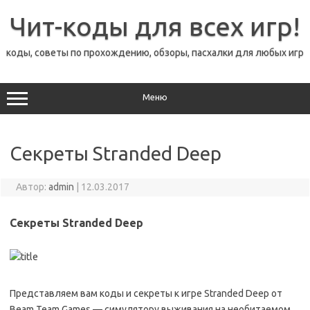
Перейти
к
Чит-коды для всех игр!
содержимому
коды, советы по прохождению, обзоры, пасхалки для любых игр
Меню
Секреты Stranded Deep
Автор:
admin
|
12.03.2017
Секреты Stranded Deep
Представляем вам коды и секреты к игре Stranded Deep от
Beam Team Games — симулятору выживания на необитаемом