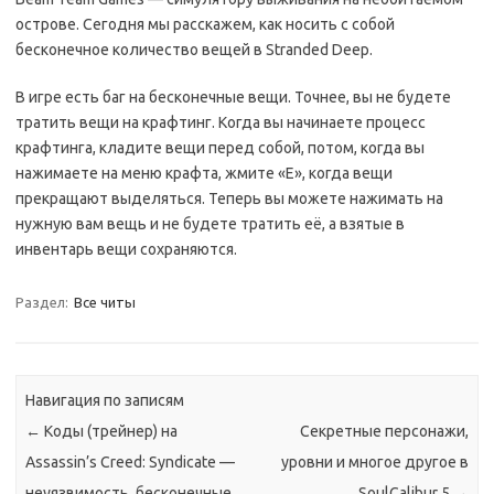
острове. Сегодня мы расскажем, как носить с собой
бесконечное количество вещей в Stranded Deep.
В игре есть баг на бесконечные вещи. Точнее, вы не будете
тратить вещи на крафтинг. Когда вы начинаете процесс
крафтинга, кладите вещи перед собой, потом, когда вы
нажимаете на меню крафта, жмите «E», когда вещи
прекращают выделяться. Теперь вы можете нажимать на
нужную вам вещь и не будете тратить её, а взятые в
инвентарь вещи сохраняются.
Раздел:
Все читы
Навигация по записям
←
Коды (трейнер) на
Секретные персонажи,
Assassin’s Creed: Syndicate —
уровни и многое другое в
неуязвимость, бесконечные
SoulCalibur 5
→